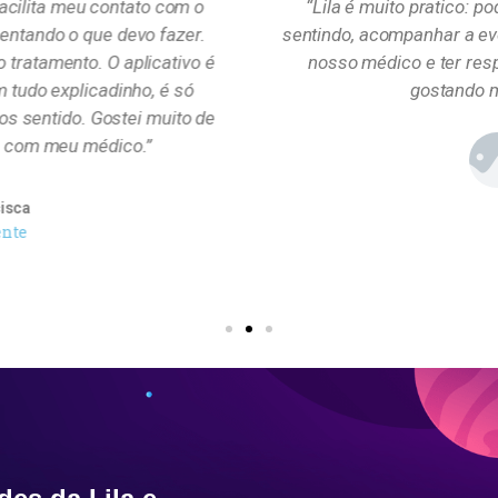
facilita meu contato com o
“Lila é muito pratico:
ientando o que devo fazer.
sentindo, acompanhar a e
 tratamento. O aplicativo é
nosso médico e ter res
m tudo explicadinho, é só
gostando mu
s sentido. Gostei muito de
ar com meu médico.”
isca
ente