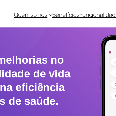
Quem somos
Benefícios
Funcionalidad
melhorias no
lidade de vida
na eficiência
is de saúde.