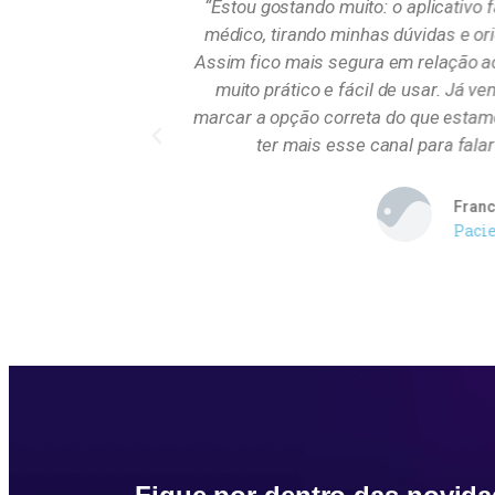
ntre médico e
“Estou gostando muito: o aplicativo 
lta ou em uma
médico, tirando minhas dúvidas e or
 não só mantém
Assim fico mais segura em relação ao
de saúde, como
muito prático e fácil de usar. Já ve
Os pacientes são
marcar a opção correta do que estamo
 Eu achei útil,
ter mais esse canal para fal
Franc
Paci