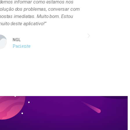
 podemos informar como estamos nos
“O aplicativ
volução dos problemas, conversar com
paciente. An
postas imediatas. Muito bom. Estou
emergência. C
ito deste aplicativo!”
seu médico at
também faz o pa
levados a pens
NGL
Paciente