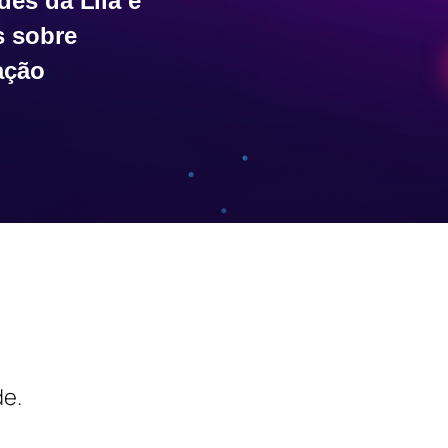
des da Lila e
s sobre
ação
de.