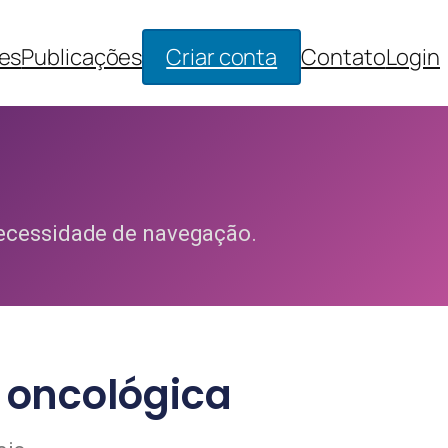
es
Publicações
Criar conta
Contato
Login
necessidade de navegação.
 oncológica