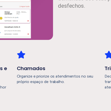
desfechos.
s e
Chamados
Tr
Organize e priorize os atendimentos no seu
Dec
próprio espaço de trabalho.
tra
lhor
ate