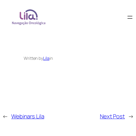
Written by
Lila
in
←
Webinars Lila
Next Post
→