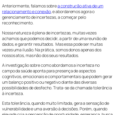
Anteriormente, falamos sobre
a construção ativa de um
relacionamento e conexão
, e abordaremos agora o
gerenciamento de incertezas, a começar pelo
reconhecimento.
Nossa natureza é plena de incertezas, muitas vezes
achamos que podemos decidir, a partir de uma reunião de
dados, e garantir resultados. Mas essa pode ser muitas
vezes uma ilusão. Na prática, somos donos apenas dos
nossos atos, mas não dos seus resultados.
A investigação sobre como abordamos a incerteza no
campo da saúde aponta para presença de aspectos
cognitivos, emocionais e comportamentais que podem gerar
um balanço positivo ou negativo diante das diversas
possibilidades de desfecho. Trata-se da chamada tolerância
à incerteza.
Esta tolerância, quando muito limitada, gera a sensação de
vulnerabilidade e uma aversão à decisões. Porém, quando
elevada cria a percepção de oportunidade, esperança, busca