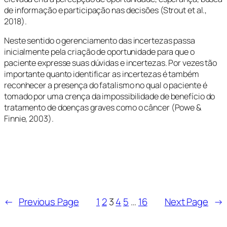
de informação e participação nas decisões (Strout et al.,
2018).
Neste sentido o gerenciamento das incertezas passa
inicialmente pela criação de oportunidade para que o
paciente expresse suas dúvidas e incertezas. Por vezes tão
importante quanto identificar as incertezas é também
reconhecer a presença do fatalismo no qual o paciente é
tomado por uma crença da impossibilidade de benefício do
tratamento de doenças graves como o câncer (Powe &
Finnie, 2003).
←
Previous Page
1
2
3
4
5
…
16
Next Page
→