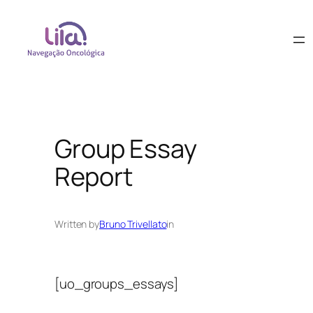
Group Essay
Report
Written by
Bruno Trivellato
in
[uo_groups_essays]