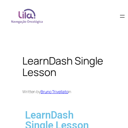
LearnDash Single
Lesson
Written by
Bruno Trivellato
in
LearnDash
Single Lesson