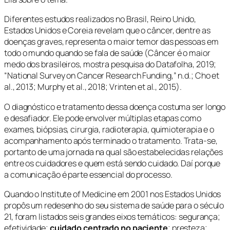
Diferentes estudos realizados no Brasil, Reino Unido,
Estados Unidos e Coreia revelam que o câncer, dentre as
doenças graves, representa o maior temor das pessoas em
todo o mundo quando se fala de saúde (
Câncer é o maior
medo dos brasileiros, mostra pesquisa do Datafolha
, 2019;
“National Survey on Cancer Research Funding,” n.d.; Cho et
al., 2013; Murphy et al., 2018; Vrinten et al., 2015).
O diagnóstico e tratamento dessa doença costuma ser longo
e desafiador. Ele pode envolver múltiplas etapas como
exames, biópsias, cirurgia, radioterapia, quimioterapia e o
acompanhamento após terminado o tratamento. Trata-se,
portanto de uma jornada na qual são estabelecidas relações
entre os cuidadores e quem está sendo cuidado. Daí porque
a comunicação é parte essencial do processo.
Quando o
Institute of Medicine
em 2001 nos Estados Unidos
propôs um redesenho do seu sistema de saúde para o século
21, foram listados seis grandes eixos temáticos: segurança;
efetividade;
cuidado centrado no paciente
; presteza;