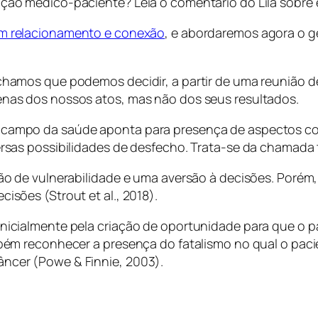
ação médico-paciente? Leia o comentário do Lila sobre
um relacionamento e conexão
, e abordaremos agora o g
chamos que podemos decidir, a partir de uma reunião de
enas dos nossos atos, mas não dos seus resultados.
o campo da saúde aponta para presença de aspectos c
rsas possibilidades de desfecho. Trata-se da chamada t
ção de vulnerabilidade e uma aversão à decisões. Poré
isões (Strout et al., 2018).
nicialmente pela criação de oportunidade para que o pa
mbém reconhecer a presença do fatalismo no qual o pac
âncer (Powe & Finnie, 2003).