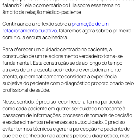
falando? Leia o comentário do Lila sobre esse tema no
âmbito da relação médico-paciente
Continuando a reflexão sobre a
promoção de um
relacionamento curativo
, falaremos agora sobre o primeiro
domínio: a escuta acolhedora.
Para oferecer um cuidado centrado no paciente, a
construção de um relacionamento verdadeiro torna-se
fundamental. Esta construção se dá ao longo do tempo
através de uma escuta acolhedora e verdadeiramente
atenta, que empaticamente considera a experiência
subjetiva do paciente com o diagnóstico proporcionado pelo
profissional de saúde.
Nesse sentido, é preciso reconhecer a forma particular
como cada paciente em querer ser cuidado no tocante à
passagem de informações, processo de tomada de decisão
e esclarecimentos referentes ao autocuidado. É preciso
evitar termos técnicos e gerar a percepção no paciente de
que ele é conhecido não apenas pelo seu diagnóstico, mas