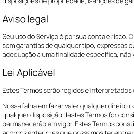
disposições de propriedade, isenções de gar
Aviso legal
Seu uso do Serviço é por sua conta e risco.
sem garantias de qualquer tipo, expressas ou 
adequação a uma finalidade específica, não
Lei Aplicável
Estes Termos serão regidos e interpretados 
Nossa falha em fazer valer qualquer direito 
qualquer disposição destes Termos for consi
permanecerão em vigor. Estes Termos consti
acordos anteriores que possamos ter entre n