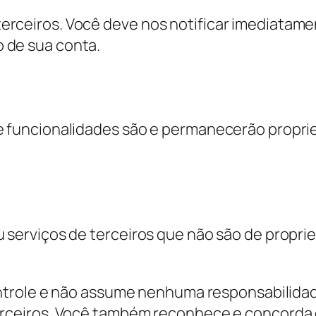
terceiros. Você deve nos notificar imediata
 de sua conta.
s e funcionalidades são e permanecerão propr
ou serviços de terceiros que não são de prop
le e não assume nenhuma responsabilidade p
e terceiros. Você também reconhece e conco