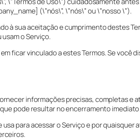
s\”, \”Termos de Uso\”) cuidadosamente antes 
ny_name] (\”nós\”, \”nós\” ou \”nosso \”).
ado à sua aceitação e cumprimento destes Ter
u usam o Serviço.
 em ficar vinculado a estes Termos. Se você d
fornecer informações precisas, completas e a
o que pode resultar no encerramento imediato
 usa para acessar o Serviço e por quaisquer a
rceiros.