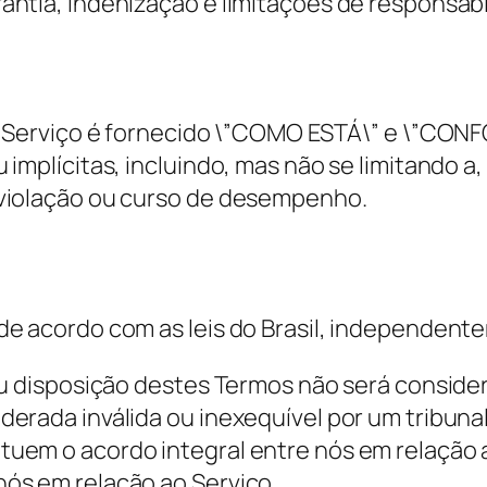
antia, indenização e limitações de responsabi
 O Serviço é fornecido \”COMO ESTÁ\” e \”CON
implícitas, incluindo, mas não se limitando a,
 violação ou curso de desempenho.
de acordo com as leis do Brasil, independente
ou disposição destes Termos não será conside
derada inválida ou inexequível por um tribuna
tuem o acordo integral entre nós em relação 
ós em relação ao Serviço.