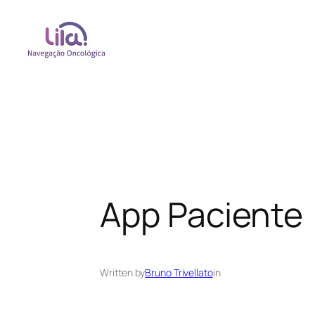
App Paciente
Written by
Bruno Trivellato
in