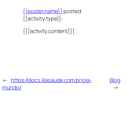
{{poster.name}}
posted
{{activity.type}}:
{{{activity.content}}}
←
https://docs.lilasaude.com.br/ola-
Blog
mundo/
→