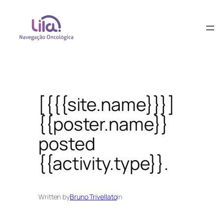
[{{{site.name}}}]
{{poster.name}}
posted
{{activity.type}}.
Written by
Bruno Trivellato
in