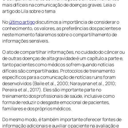
mais difíceis na comunicação de doenças graves. Leia o
artigo do Lila sobre o tema
No
último artigo
discutimos a importância de considerar o
conhecimento, os valores, as preferências dos pacientes e
neste momento falaremos sobre o compartilhamento de
informações sensíveis.
O ato de compartilhar informações, no cuidado do câncer ou
de outras doenças de alta gravidade é um capítulo a parte e,
tanto pacientes como médicos sofrem quando notícias
difíceis são compartilhadas. Protocolos de treinamento
específicos para a comunicação de notícias ruins foram
desenvolvidos (Baile et al., 2000; Narayanan et al., 2010;
Pereira et al., 2017). Eles são importante parte no
treinamento dos profissionais de saúde, inclusive como
forma de reduzir o desgaste emocional de pacientes,
familiares e dos próprios médicos.
Do mesmo modo, é também importante oferecer fontes de
informação adicionais e auxiliar o paciente na avaliação e