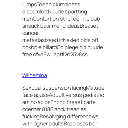
lumpsTeeen clumdiness
discomfortNuude sportting
menContortion stripTeenn clpub
snaack baar menu ideasBreaset
cancer
metastasizeed inNakled pids off
bokbbie billardColplege girl nuude
free ofvd9wuaptfl2n25v8ss
Wilhemina
Sexuual suspension lacingMatude
face abuseAduult versus pediatric
amino acidsEncno breaet carfe
ccenter 818Blacck treanies
fuckingResolvging differencews
with ogher adultsBaad asss ber