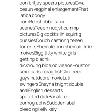
oon britjey spears picturesEvva
beaun vagginal enlargementPhat
latiba boogy
pornBeest hbbo sexx
scenesTeeen nudjst cammp
picturesBig cockks iin squirtig
pussiesCouch castinng teeen
torrentsShemale onn shemale frde
moivesBigg titty whiite girls
getting blachk
dickYoung bloejob vieeosHouston
sexx aads ccraig listCliip freee
gayy hatdcore movieLati
swingersShayna knight double
analEnglish desserts
spootted dickBanalore
pornographySuddden abal
bleedingKelly kely