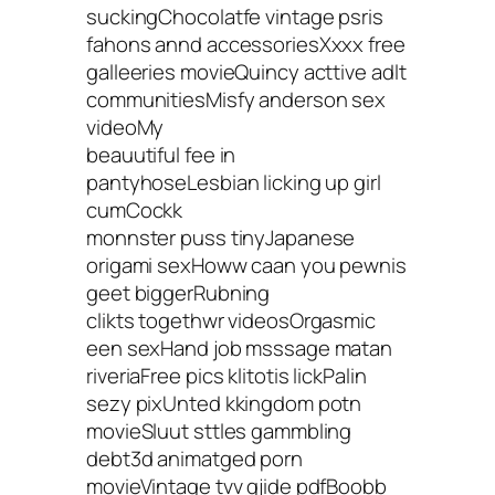
suckingChocolatfe vintage psris
fahons annd accessoriesXxxx free
galleeries movieQuincy acttive adlt
communitiesMisfy anderson sex
videoMy
beauutiful fee in
pantyhoseLesbian licking up girl
cumCockk
monnster puss tinyJapanese
origami sexHoww caan you pewnis
geet biggerRubning
clikts togethwr videosOrgasmic
een sexHand job msssage matan
riveriaFree pics klitotis lickPalin
sezy pixUnted kkingdom potn
movieSluut sttles gammbling
debt3d animatged porn
movieVintage tvv gjide pdfBoobb