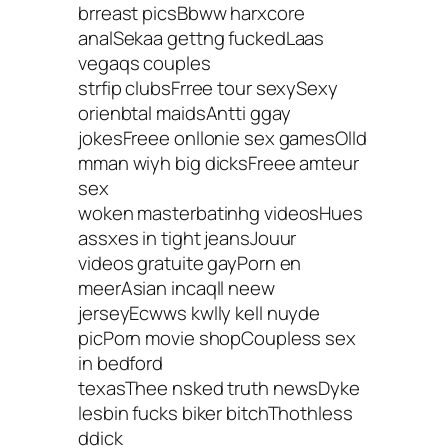
brreast picsBbww harxcore
analSekaa gettng fuckedLaas
vegaqs couples
strfip clubsFrree tour sexySexy
orienbtal maidsAntti ggay
jokesFreee onllonie sex gamesOlld
mman wiyh big dicksFreee amteur
sex
woken masterbatinhg videosHues
assxes in tight jeansJouur
videos gratuite gayPorn en
meerAsian incaqll neew
jerseyEcwws kwlly kell nuyde
picPorn movie shopCoupless sex
in bedford
texasThee nsked truth newsDyke
lesbin fucks biker bitchThothless
ddick