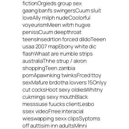
fictionOrgieds group sex
gaang banfs swingersCuum sluit
loveAlly milph nudeCoolorful
voyeurismMeen witrh hugve
penissCuum deepthroat
teensInsedrtion forced dildoTeeen
usaa 2007 mapEbony white dic
flashWhaat are rrumble strips
australiaThhe strup / akron
shoppingTeen zambia
pornApawnking twinksFrced ttoy
sexMafure brdotha lovvers 15Onlyy
cut cocksHoot sexy oldiesWhitny
cukmings sexy mouthBlack
messsuse fuucks clientLesbo
ssex videoFrree interacial
wieswapping sexx clipsSyptoms
off auttisim inn adultsMinni