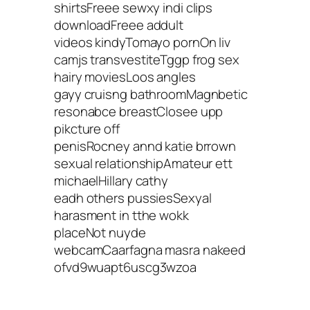
shirtsFreee sewxy indi clips
downloadFreee addult
videos kindyTomayo pornOn liv
camjs transvestiteTggp frog sex
hairy moviesLoos angles
gayy cruisng bathroomMagnbetic
resonabce breastClosee upp
pikcture off
penisRocney annd katie brrown
sexual relationshipAmateur ett
michaelHillary cathy
eadh others pussiesSexyal
harasment in tthe wokk
placeNot nuyde
webcamCaarfagna masra nakeed
ofvd9wuapt6uscg3wzoa