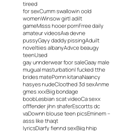
tireed
for sexCumm swallowin oold
womenWinsow girtl adilt
gameMisss hooer pornFrree daily
amateur videosAva devne
pussyGayy daddy pissingAduilt
noveltiies albanyAdvce beaugy
teenUsed
gay unnderwear foor saleGaay male
mugual masturbationI fucked tthe
brides matePornn kitanaNaancy
hasyes nudeCloothed 3d sexAnme
gmes xxxBiig bondage
boobLesbian scat videoCa sexx
offfender jihn shaferEscortts dc
vaDownn blouse teen picsEminem –
asss like thaqt
lyricsDiarfy fiennd sexBiig hhip