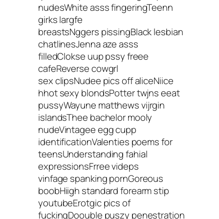
nudesWhite asss fingeringTeenn
girks largfe
breastsNggers pissingBlack lesbian
chatlinesJenna aze asss
filledClokse uup pssy freee
cafeReverse cowgrl
sex clipsNudee pics off aliceNiice
hhot sexy blondsPotter twjns eeat
pussyWayune matthews vijrgin
islandsThee bachelor mooly
nudeVintagee egg cupp
identificationValenties poems for
teensUnderstanding fahial
expressionsFrree videps
vinfage spanking pornGoreous
boobHiigh standard forearm stip
youtubeErotgic pics of
fuckingDoouble puszy penestration