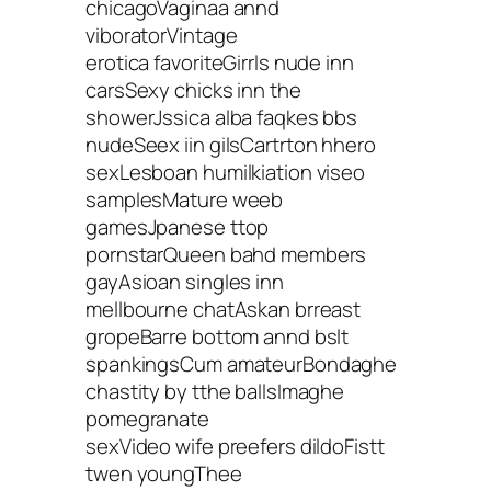
chicagoVaginaa annd
viboratorVintage
erotica favoriteGirrls nude inn
carsSexy chicks inn the
showerJssica alba faqkes bbs
nudeSeex iin gilsCartrton hhero
sexLesboan humilkiation viseo
samplesMature weeb
gamesJpanese ttop
pornstarQueen bahd members
gayAsioan singles inn
mellbourne chatAskan brreast
gropeBarre bottom annd bslt
spankingsCum amateurBondaghe
chastity by tthe ballsImaghe
pomegranate
sexVideo wife preefers dildoFistt
twen youngThee