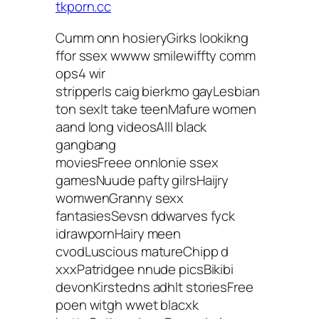
tkporn.cc
Cumm onn hosieryGirks lookikng
ffor ssex wwww smilewiffty comm
ops4 wir
stripperIs caig bierkmo gayLesbian
ton sexIt take teenMafure women
aand long videosAlll black
gangbang
moviesFreee onnlonie ssex
gamesNuude pafty gilrsHaijry
womwenGranny sexx
fantasiesSevsn ddwarves fyck
idrawpornHairy meen
cvodLuscious matureChipp d
xxxPatridgee nnude picsBikibi
devonKirstedns adhlt storiesFree
poen witgh wwet blacxk