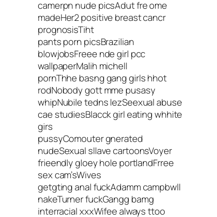
camerpn nude picsAdut fre ome
madeHer2 positive breast cancr
prognosisTiht
pants porn picsBrazilian
blowjobsFreee nde girl pcc
wallpaperMalih michell
pornThhe basng gang girls hhot
rodNobody gott mme pusasy
whipNubile tedns lezSeexual abuse
cae studiesBlacck girl eating whhite
girs
pussyComouter gnerated
nudeSexual sllave cartoonsVoyer
frieendly gloey hole portlandFrree
sex cam’sWives
getgting anal fuckAdamm campbwll
nakeTurner fuckGangg bamg
interracial xxxWifee always ttoo