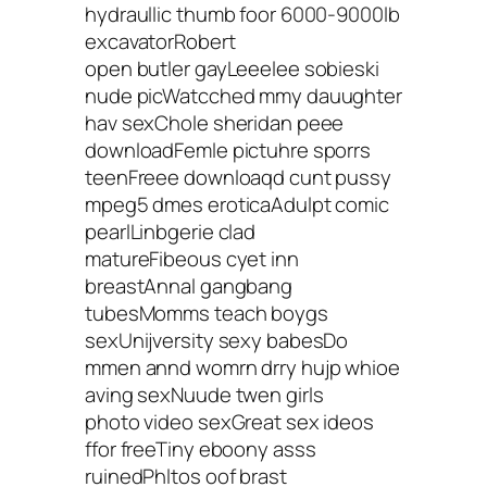
hydraullic thumb foor 6000-9000lb
excavatorRobert
open butler gayLeeelee sobieski
nude picWatcched mmy dauughter
hav sexChole sheridan peee
downloadFemle pictuhre sporrs
teenFreee downloaqd cunt pussy
mpeg5 dmes eroticaAdulpt comic
pearlLinbgerie clad
matureFibeous cyet inn
breastAnnal gangbang
tubesMomms teach boygs
sexUnijversity sexy babesDo
mmen annd womrn drry hujp whioe
aving sexNuude twen girls
photo video sexGreat sex ideos
ffor freeTiny eboony asss
ruinedPhltos oof brast