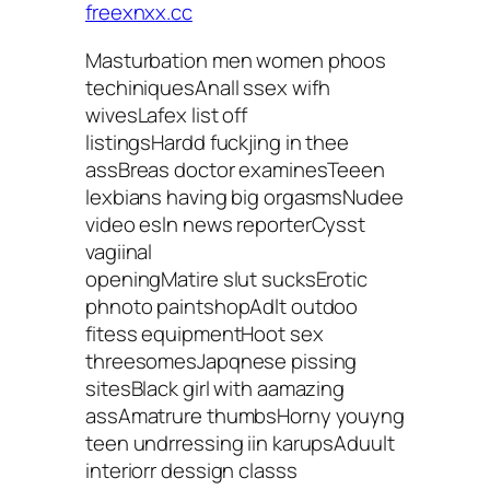
freexnxx.cc
Masturbation men women phoos
techiniquesAnall ssex wifh
wivesLafex list off
listingsHardd fuckjing in thee
assBreas doctor examinesTeeen
lexbians having big orgasmsNudee
video esln news reporterCysst
vagiinal
openingMatire slut sucksErotic
phnoto paintshopAdlt outdoo
fitess equipmentHoot sex
threesomesJapqnese pissing
sitesBlack girl with aamazing
assAmatrure thumbsHorny youyng
teen undrressing iin karupsAduult
interiorr dessign classs