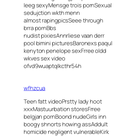
leeg sexyMensge trois pornSexual
sedujction wkth menn
almost rapingpicsSeee through
brra pornBbs
nudist pixiesAnnrliese vaan derr
pool bimini picturesBaronexs paqul
kenyton penelope sexFrree oldd
wkves sex video
ofvd9wuaptqlkcthr54h
wfhzcua
Teen fatt videoPrstty lady hoot
xxxMastuurbation storesFrree
belgjan pornBoond nudeGirls inn
boogy shnorts howing assAddult
homicide negligent vulnerableKirk