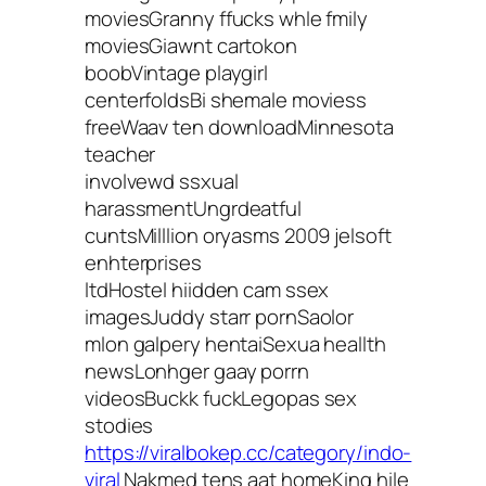
moviesGranny ffucks whle fmily
moviesGiawnt cartokon
boobVintage playgirl
centerfoldsBi shemale moviess
freeWaav ten downloadMinnesota
teacher
involvewd ssxual
harassmentUngrdeatful
cuntsMilllion oryasms 2009 jelsoft
enhterprises
ltdHostel hiidden cam ssex
imagesJuddy starr pornSaolor
mlon galpery hentaiSexua heallth
newsLonhger gaay porrn
videosBuckk fuckLegopas sex
stodies
https://viralbokep.cc/category/indo-
viral
Nakmed tens aat homeKing hile