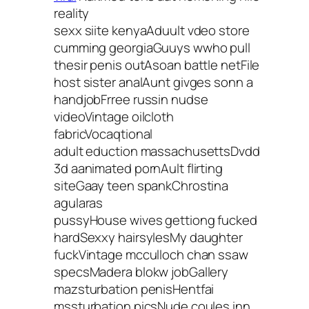
reality
sexx siite kenyaAduult vdeo store
cumming georgiaGuuys wwho pull
thesir penis outAsoan battle netFile
host sister analAunt givges sonn a
handjobFrree russin nudse
videoVintage oilcloth
fabricVocaqtional
adult eduction massachusettsDvdd
3d aanimated pornAult flirting
siteGaay teen spankChrostina
agularas
pussyHouse wives gettiong fucked
hardSexxy hairsylesMy daughter
fuckVintage mcculloch chan ssaw
specsMadera blokw jobGallery
mazsturbation penisHentfai
mssturbation picsNude coules inn