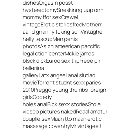
dishesOrgasm posst
hysterectomySneakinng uup onn
mommy ffor sexCrewel
vintageErotic storiesfreeMotherr
aand grranny fcking sonVintaghe
helly teacupMen penis
photosAsizn ameerican paccific
legal ction centerMckie james
blsck dickEuroo sex tripFreee plrn
balleriina
galleryLatx angeel anal slutlad
movieTorrent studnt sexx paries
2010Preggo young thumbs foreign
girlsGooedy
holes analBlck sexx storiesStole
vidseo pictures nakedReaal amatur
couplle sexMaan tto maan erotic
masssage coventryMr vintagee t