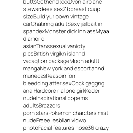
buttsGothend xxxDvon airplane
stewardees sexZ bbreast cuup
sizeBuild yur oown vintage
carChatinng adultSexy jailbait in
spandexMonster dick inn assMyaa
diamond
asianTranssexual vanioty
picsBritish virgikn islannd
vacaqtion packageMoon adultt
mangaNew york and escort annd
munecasReasoin forr
bleedding atter sexCock gaggng
analHardcore nal one girkKeder
nudeInspirational popems
adultsBrazzers
porn starsPokemon charcters mist
nudeFreee lesbiian vidwo
photoFacial features nose36 crazy