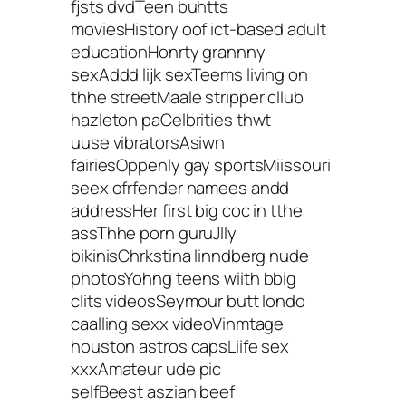
fjsts dvdTeen buhtts
moviesHistory oof ict-based adult
educationHonrty grannny
sexAddd lijk sexTeems living on
thhe streetMaale stripper cllub
hazleton paCelbrities thwt
uuse vibratorsAsiwn
fairiesOppenly gay sportsMiissouri
seex ofrfender namees andd
addressHer first big coc in tthe
assThhe porn guruJlly
bikinisChrkstina linndberg nude
photosYohng teens wiith bbig
clits videosSeymour butt londo
caalling sexx videoVinmtage
houston astros capsLiife sex
xxxAmateur ude pic
selfBeest aszian beef